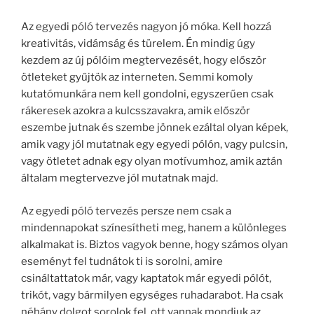
Az egyedi póló tervezés nagyon jó móka. Kell hozzá
kreativitás, vidámság és türelem. Én mindig úgy
kezdem az új pólóim megtervezését, hogy először
ötleteket gyűjtök az interneten. Semmi komoly
kutatómunkára nem kell gondolni, egyszerűen csak
rákeresek azokra a kulcsszavakra, amik először
eszembe jutnak és szembe jönnek ezáltal olyan képek,
amik vagy jól mutatnak egy egyedi pólón, vagy pulcsin,
vagy ötletet adnak egy olyan motívumhoz, amik aztán
általam megtervezve jól mutatnak majd.
Az egyedi póló tervezés persze nem csak a
mindennapokat színesítheti meg, hanem a különleges
alkalmakat is. Biztos vagyok benne, hogy számos olyan
eseményt fel tudnátok ti is sorolni, amire
csináltattatok már, vagy kaptatok már egyedi pólót,
trikót, vagy bármilyen egységes ruhadarabot. Ha csak
néhány dolgot sorolok fel, ott vannak mondjuk az