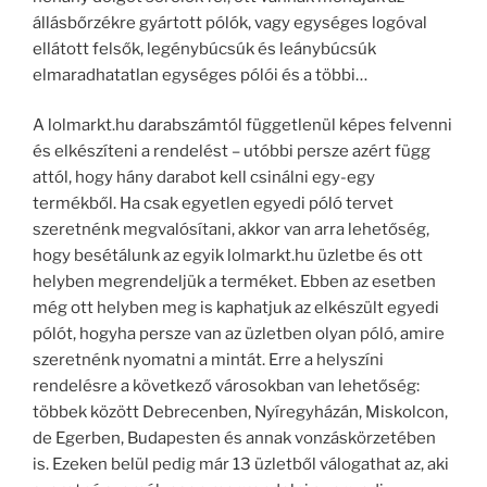
állásbőrzékre gyártott pólók, vagy egységes logóval
ellátott felsők, legénybúcsúk és leánybúcsúk
elmaradhatatlan egységes pólói és a többi…
A lolmarkt.hu darabszámtól függetlenül képes felvenni
és elkészíteni a rendelést – utóbbi persze azért függ
attól, hogy hány darabot kell csinálni egy-egy
termékből. Ha csak egyetlen egyedi póló tervet
szeretnénk megvalósítani, akkor van arra lehetőség,
hogy besétálunk az egyik lolmarkt.hu üzletbe és ott
helyben megrendeljük a terméket. Ebben az esetben
még ott helyben meg is kaphatjuk az elkészült egyedi
pólót, hogyha persze van az üzletben olyan póló, amire
szeretnénk nyomatni a mintát. Erre a helyszíni
rendelésre a következő városokban van lehetőség:
többek között Debrecenben, Nyíregyházán, Miskolcon,
de Egerben, Budapesten és annak vonzáskörzetében
is. Ezeken belül pedig már 13 üzletből válogathat az, aki