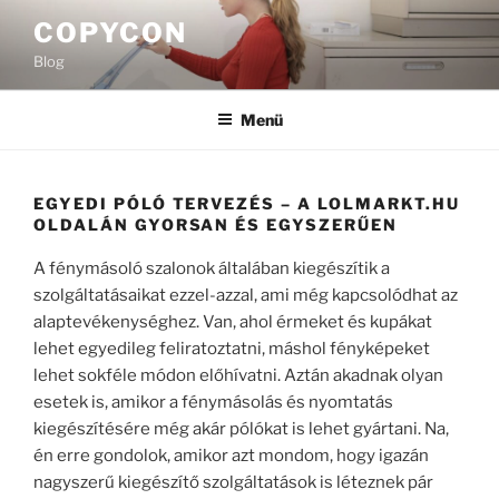
Tartalomhoz
COPYCON
Blog
Menü
EGYEDI PÓLÓ TERVEZÉS – A LOLMARKT.HU
OLDALÁN GYORSAN ÉS EGYSZERŰEN
A fénymásoló szalonok általában kiegészítik a
szolgáltatásaikat ezzel-azzal, ami még kapcsolódhat az
alaptevékenységhez. Van, ahol érmeket és kupákat
lehet egyedileg feliratoztatni, máshol fényképeket
lehet sokféle módon előhívatni. Aztán akadnak olyan
esetek is, amikor a fénymásolás és nyomtatás
kiegészítésére még akár pólókat is lehet gyártani. Na,
én erre gondolok, amikor azt mondom, hogy igazán
nagyszerű kiegészítő szolgáltatások is léteznek pár