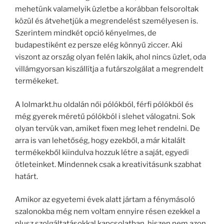
mehetünk valamelyik üzletbe a korábban felsoroltak
közül és átvehetjük a megrendelést személyesen is.
Szerintem mindkét opció kényelmes, de
budapestiként ez persze elég könnyű ziccer. Aki
viszont az ország olyan felén lakik, ahol nincs üzlet, oda
villámgyorsan kiszállítja a futárszolgálat a megrendelt
termékeket.
A lolmarkt.hu oldalán női pólókból, férfi pólókból és
még gyerek méretű pólókból i slehet válogatni. Sok
olyan tervük van, amiket fixen meg lehet rendelni. De
arra is van lehetőség, hogy ezekből, a már kitalált
termékekből kiindulva hozzuk létre a saját, egyedi
ötleteinket. Mindennek csak a kreativitásunk szabhat
határt.
Amikor az egyetemi évek alatt jártam a fénymásoló
szalonokba még nem voltam ennyire résen ezekkel a
plusz szolgáltatásokkal kapcsolatban, hiszen nem azon