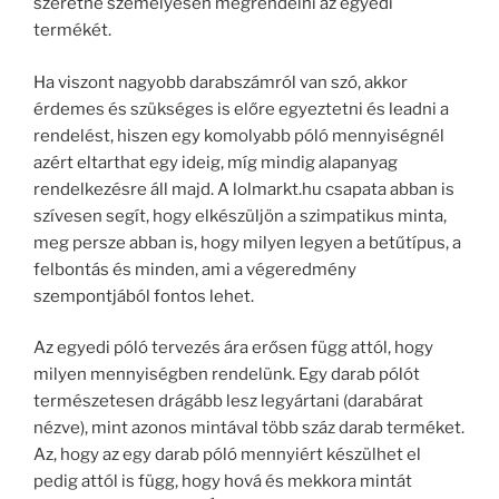
szeretné személyesen megrendelni az egyedi
termékét.
Ha viszont nagyobb darabszámról van szó, akkor
érdemes és szükséges is előre egyeztetni és leadni a
rendelést, hiszen egy komolyabb póló mennyiségnél
azért eltarthat egy ideig, míg mindig alapanyag
rendelkezésre áll majd. A lolmarkt.hu csapata abban is
szívesen segít, hogy elkészüljön a szimpatikus minta,
meg persze abban is, hogy milyen legyen a betűtípus, a
felbontás és minden, ami a végeredmény
szempontjából fontos lehet.
Az egyedi póló tervezés ára erősen függ attól, hogy
milyen mennyiségben rendelünk. Egy darab pólót
természetesen drágább lesz legyártani (darabárat
nézve), mint azonos mintával több száz darab terméket.
Az, hogy az egy darab póló mennyiért készülhet el
pedig attól is függ, hogy hová és mekkora mintát