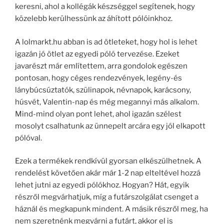
keresni, ahol a kollégák készséggel segítenek, hogy
közelebb kerülhessünk az áhított pólóinkhoz.
A lolmarkt.hu abban is ad ötleteket, hogy hol is lehet
igazán jó ötlet az egyedi póló tervezése. Ezeket
javarészt már említettem, arra gondolok egészen
pontosan, hogy céges rendezvények, legény-és
lánybúcsúztatók, szülinapok, névnapok, karácsony,
húsvét, Valentin-nap és még megannyi más alkalom.
Mind-mind olyan pont lehet, ahol igazán szélest
mosolyt csalhatunk az ünnepelt arcára egy jól elkapott
pólóval.
Ezek a termékek rendkívül gyorsan elkészülhetnek. A
rendelést követően akár már 1-2 nap elteltével hozzá
lehet jutni az egyedi pólókhoz. Hogyan? Hát, egyik
részről megvárhatjuk, míg a futárszolgálat csenget a
háznál és megkapunk mindent. A másik részről meg, ha
nem szeretnénk megvárni a futárt, akkor el is