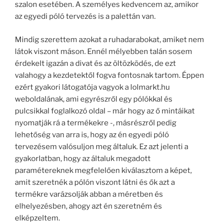
szalon esetében. A személyes kedvencem az, amikor
az egyedi póló tervezés is a palettán van.
Mindig szerettem azokat a ruhadarabokat, amiket nem
látok viszont máson. Ennél mélyebben talán sosem
érdekelt igazán a divat és az öltözködés, de ezt
valahogy a kezdetektől fogva fontosnak tartom. Éppen
ezért gyakori látogatója vagyok a lolmarkt.hu
weboldalának, ami egyrészről egy pólókkal és
pulcsikkal foglalkozó oldal – már hogy az ő mintáikat
nyomatják rá a termékekre -, másrészről pedig
lehetőség van arra is, hogy az én egyedi póló
tervezésem valósuljon meg általuk. Ez azt jelenti a
gyakorlatban, hogy az általuk megadott
paramétereknek megfelelően kiválasztom a képet,
amit szeretnék a pólón viszont látni és ők azt a
termékre varázsolják abban a méretben és
elhelyezésben, ahogy azt én szeretném és
elképzeltem.