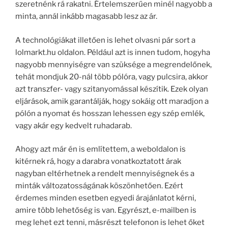
szeretnénk rá rakatni. Értelemszerűen minél nagyobb a
minta, annál inkább magasabb lesz az ár.
A technológiákat illetően is lehet olvasni pár sort a
lolmarkt.hu oldalon. Például azt is innen tudom, hogyha
nagyobb mennyiségre van szüksége a megrendelőnek,
tehát mondjuk 20-nál több pólóra, vagy pulcsira, akkor
azt transzfer- vagy szitanyomással készítik. Ezek olyan
eljárások, amik garantálják, hogy sokáig ott maradjon a
pólón a nyomat és hosszan lehessen egy szép emlék,
vagy akár egy kedvelt ruhadarab.
Ahogy azt már én is említettem, a weboldalon is
kitérnek rá, hogy a darabra vonatkoztatott árak
nagyban eltérhetnek a rendelt mennyiségnek és a
minták változatosságának köszönhetően. Ezért
érdemes minden esetben egyedi árajánlatot kérni,
amire több lehetőség is van. Egyrészt, e-mailben is
meg lehet ezt tenni, másrészt telefonon is lehet őket