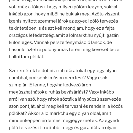
volt még a fókusz, hogy milyen pólóm legyen, sokkal
inkább azon, hogy miből ne bukjak meg. Azóta viszont
igenis nyitott szemmel járok az egyedi póló tervezés
tekintetében is és azt kell mondjam, hogy ez a fajta
országos lefedettség, amit a lolmarkt.hu nyújt igazán
különleges. Vannak persze fénymásoló láncok, de
hasonló üzletre pólónyomás terén még kevesebbszer
hallottam példát.
Szeretnétek feldobni a ruhatáratokat egy-egy olyan
darabbal, ami senki máson nem lesz? Vagy csak
szimplán jó lenne, hogyha kedvező áron
megúszhatnátok a ruhás bevásárlást? Vagy inkább
arról van szó, hogy rátok sózták a lánybúcsú szervezés
azon pontját, ahol meg kell tervezni és rendelni a közös
pólókat? Akkor a lolmarkt.hu egy olyan oldal, amit
mindenképpen érdemes megjegyeznetek. Az egyedi
póló tervezés itt rutinból megy és garantáltan olyan